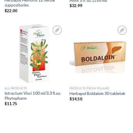
Herbapol Hemorol 12 herbal
Amol 5 fl. oz. (150 ml)
suppositories
$
32.99
$
22.00
Add to
Add to
Wishlist
Wishlist
ALL PRODUCTS
PRODUCTS FROM POLAND
Intractum Visci 100 ml/3.3 fl.oz.
Herbapol Boldaloin 30 tabletek
Phytopharm
$
14.50
$
11.75