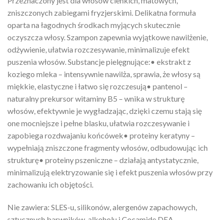
Przeznaczony jest dla włosów cienkich, matowych,
zniszczonych zabiegami fryzjerskimi. Delikatna formuła
oparta na łagodnych środkach myjących skutecznie
oczyszcza włosy. Szampon zapewnia wyjątkowe nawilżenie,
odżywienie, ułatwia rozczesywanie, minimalizuje efekt
puszenia włosów. Substancje pielęgnujące:• ekstrakt z
koziego mleka – intensywnie nawilża, sprawia, że włosy są
miękkie, elastyczne i łatwo się rozczesują• pantenol –
naturalny prekursor witaminy B5 – wnika w strukturę
włosów, efektywnie je wygładzając, dzięki czemu stają się
one mocniejsze i pełne blasku, ułatwia rozczesywanie i
zapobiega rozdwajaniu końcówek• proteiny keratyny –
wypełniają zniszczone fragmenty włosów, odbudowując ich
strukturę• proteiny pszeniczne – działają antystatycznie,
minimalizują elektryzowanie się i efekt puszenia włosów przy
zachowaniu ich objętości.
Nie zawiera: SLES-u, silikonów, alergenów zapachowych,
sztucznych barwników, alkoholu i Cocamide DEA.