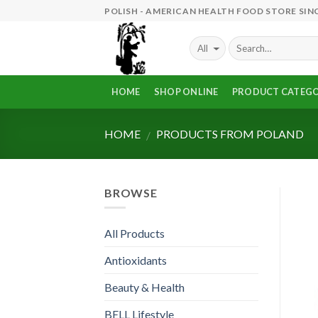
Skip
POLISH - AMERICAN HEALTH FOOD STORE SINC
to
content
HOME
SHOP ONLINE
PRODUCT CATEGO
HOME
PRODUCTS FROM POLAND
/
BROWSE
All Products
Antioxidants
Beauty & Health
BELL Lifestyle