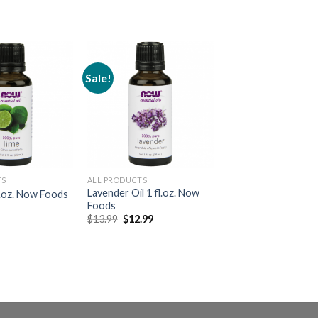
Sale!
Add to
Add to
Wishlist
Wishlist
TS
ALL PRODUCTS
Lavender Oil 1 fl.oz. Now
fl.oz. Now Foods
Foods
$
13.99
$
12.99