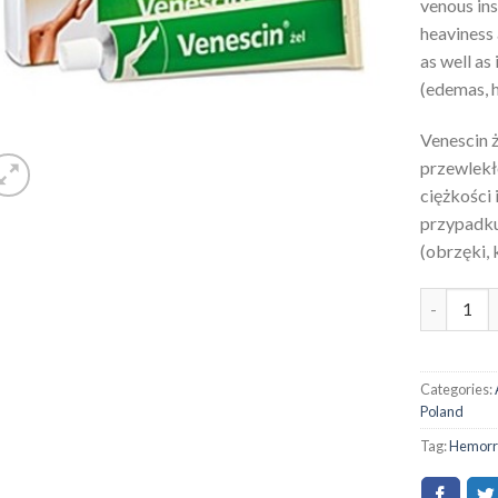
venous ins
heaviness 
as well as
(edemas, 
Venescin 
przewlekłe
ciężkości 
przypadku
(obrzęki, 
Categories:
Poland
Tag:
Hemorrh