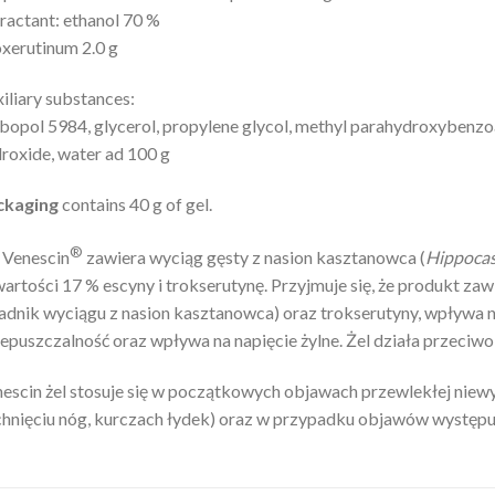
ractant: ethanol 70 %
xerutinum 2.0 g
iliary substances:
bopol 5984, glycerol, propylene glycol, methyl parahydroxybenz
roxide, water ad 100 g
ckaging
contains 40 g of gel.
®
 Venescin
zawiera wyciąg gęsty z nasion kasztanowca (
Hippocas
artości 17 % escyny i trokserutynę. Przyjmuje się, że produkt za
adnik wyciągu z nasion kasztanowca) oraz trokserutyny, wpływa na 
epuszczalność oraz wpływa na napięcie żylne. Żel działa przeci
escin żel stosuje się w początkowych objawach przewlekłej niewydo
hnięciu nóg, kurczach łydek) oraz w przypadku objawów występuj