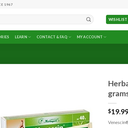
E 1967
WISHLIST
RIES
LEARN
CONTACT & FAQ
MY ACCOUNT
Herba
gram
Add to
Wishlist
19.9
$
Venescin® 