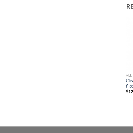
R
ALL
Cle
fl.
$
12