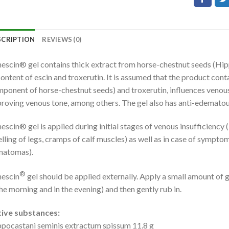
SCRIPTION
REVIEWS (0)
escin® gel contains thick extract from horse-chestnut seeds (Hip
ontent of escin and troxerutin. It is assumed that the product cont
ponent of horse-chestnut seeds) and troxerutin, influences venous
roving venous tone, among others. The gel also has anti-edematou
escin® gel is applied during initial stages of venous insufficiency (
lling of legs, cramps of calf muscles) as well as in case of sympto
matomas).
®
escin
gel should be applied externally. Apply a small amount of g
the morning and in the evening) and then gently rub in.
ive substances:
pocastani seminis extractum spissum 11.8 g