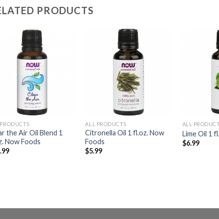
ELATED PRODUCTS
Add to
Add to
Wishlist
Wishlist
 PRODUCTS
ALL PRODUCTS
ALL PRODUC
ar the Air Oil Blend 1
Citronella Oil 1 fl.oz. Now
Lime Oil 1 
oz. Now Foods
Foods
$
6.99
.99
$
5.99