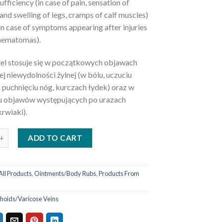
ufficiency (in case of pain, sensation of
and swelling of legs, cramps of calf muscles)
 in case of symptoms appearing after injuries
hematomas).
żel stosuje się w początkowych objawach
j niewydolności żylnej (w bólu, uczuciu
i puchnięciu nóg, kurczach łydek) oraz w
 objawów występujących po urazach
krwiaki).
ADD TO CART
All Products
,
Ointments/Body Rubs
,
Products From
oids/Varicose Veins