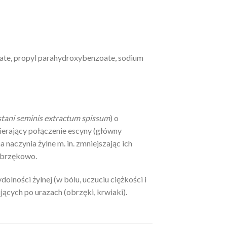
oate, propyl parahydroxybenzoate, sodium
tani seminis extractum spissum
) o
wierający połączenie escyny (główny
naczynia żylne m. in. zmniejszając ich
wobrzękowo.
lności żylnej (w bólu, uczuciu ciężkości i
ących po urazach (obrzęki, krwiaki).