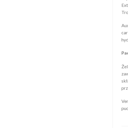
Ext
Tro
Aux
car
hyd
Pa
Żel
zaw
skł
prz
Ven
puc