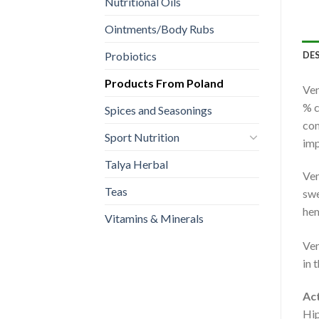
Nutritional Oils
Ointments/Body Rubs
Probiotics
DE
Products From Poland
Ven
% c
Spices and Seasonings
com
Sport Nutrition
imp
Talya Herbal
Ven
Teas
swe
he
Vitamins & Minerals
Ven
in 
Act
Hip