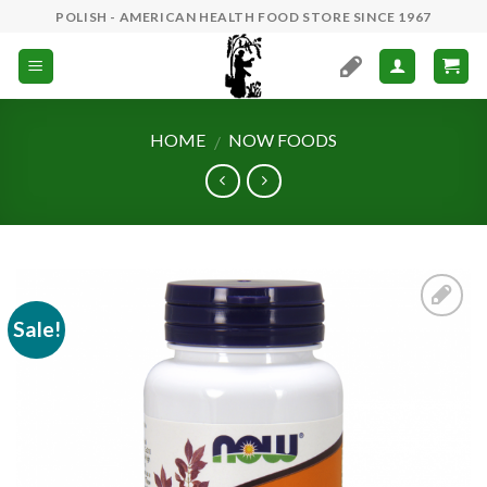
Skip
POLISH - AMERICAN HEALTH FOOD STORE SINCE 1967
to
content
HOME
NOW FOODS
/
Sale!
Add to
Wishlist