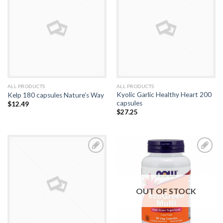
Add to
Add to
Wishlist
Wishlist
ALL PRODUCTS
ALL PRODUCTS
Kyolic Garlic Healthy Heart 200
Kelp 180 capsules Nature’s Way
capsules
$
12.49
$
27.25
Add to
Add to
Wishlist
Wishlist
OUT OF STOCK