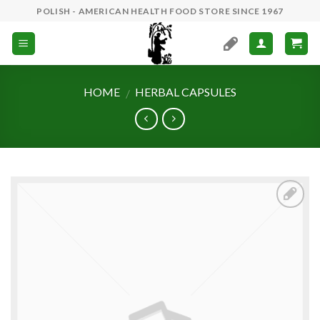
Skip
POLISH - AMERICAN HEALTH FOOD STORE SINCE 1967
to
content
HOME
HERBAL CAPSULES
/
Add to
Wishlist