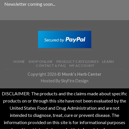
Newsletter coming soon...
HOME
SHOP ONLINE
PRODUCT CATEGORIES
LEARN
CONTACT & FAQ
MY ACCOUNT
Copyright 2026 ©
Monk's Herb Center
Hosted By SkyFire Design
DISCLAIMER: The products and the claims made about specific
products on or through this site have not been evaluated by the
United States Food and Drug Administration and are not
intended to diagnose, treat, cure or prevent disease. The
information provided on this site is for informational purposes