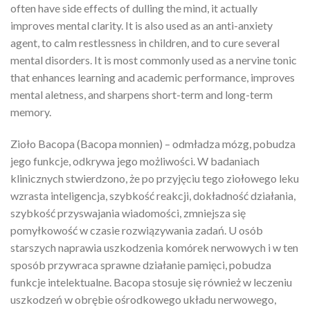
often have side effects of dulling the mind, it actually
improves mental clarity. It is also used as an anti-anxiety
agent, to calm restlessness in children, and to cure several
mental disorders. It is most commonly used as a nervine tonic
that enhances learning and academic performance, improves
mental aletness, and sharpens short-term and long-term
memory.
Zioło Bacopa (Bacopa monnien) – odmładza mózg, pobudza
jego funkcje, odkrywa jego możliwości. W badaniach
klinicznych stwierdzono, że po przyjęciu tego ziołowego leku
wzrasta inteligencja, szybkość reakcji, dokładność działania,
szybkość przyswajania wiadomości, zmniejsza się
pomyłkowość w czasie rozwiązywania zadań. U osób
starszych naprawia uszkodzenia komórek nerwowych i w ten
sposób przywraca sprawne działanie pamięci, pobudza
funkcje intelektualne. Bacopa stosuje się również w leczeniu
uszkodzeń w obrębie ośrodkowego układu nerwowego,